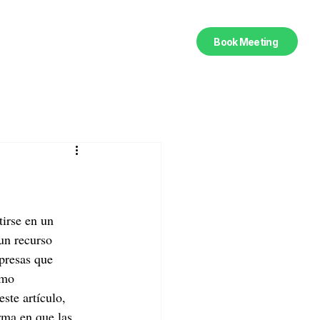
Book Meeting
irse en un 
un recurso 
presas que 
omo 
ste artículo, 
ma en que las 