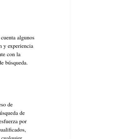
n cuenta algunos 
n y experiencia 
te con la 
 de búsqueda.
eso de 
búsqueda de 
esfuerza por 
ualificados, 
 cualquier 