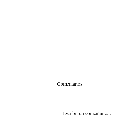
Comentarios
Escribir un comentario...
En Rising Staff nos gusta ver
cómo el esfuerzo y la