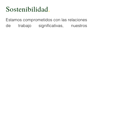
Sostenibilidad
.
Estamos comprometidos con las relaciones
de trabajo significativas, nuestros
principales objetivos están centrados en
promover los empleos sostenibles, en
búsqueda de un futuro equitativo.
Nuestro compromiso está con él
transformar vidas, ofreciendo apoyo
durante todo el proceso de contratación,
para hacer la diferencia enfocándonos en
los principios de sostenibilidad del pacto
mundial de las Naciones Unidas y los
objetivos de desarrollo sostenible.
Address